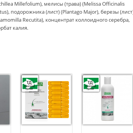
llea Millefolium), мелисы (трава) (Melissa Officinalis
tus), подорожника (лист) (Plantago Major), березы (лист
Chamomilla Recutita), концентрат коллоидного серебра,
орбат калия.