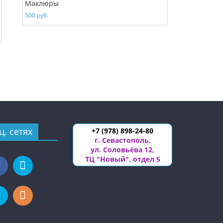
Маклюры
500
руб.
ц. сетях
+7 (978) 898-24-80
г. Севастополь
,
ул. Соловьёва 12
,
ТЦ "Новый", отдел 5