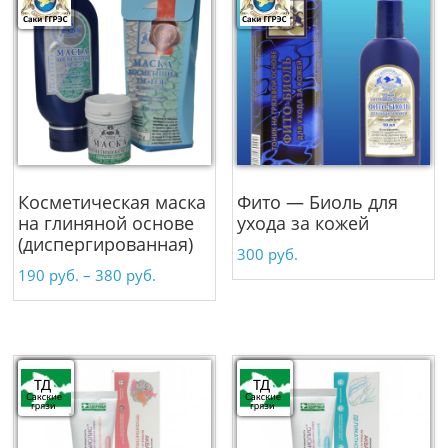
Косметическая маска
Фито — Биоль для
на глиняной основе
ухода за кожей
(диспергированная)
300
руб.
190
руб.
–
380
руб.