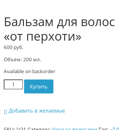
Бальзам для волос
«от перхоти»
600
руб.
Объем: 200 мл.
Available on backorder
Купить
Добавить в желаемые
SKU:
lz21
Category:
Уход за волосами
Tag:
«ТД