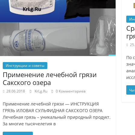
Ин
Ср
гр
25
По 
зна
Инструкции и советы
ана
Применение лечебной грязи
исс
Сакского озера
Чи
28.06.2018
KrLg.Ru
0 Комментариев
Применение лечебной грязи — ИНСТРУКЦИЯ
ГРЯЗЬ ИЛОВАЯ СУЛЬФИДНАЯ САКСКОГО ОЗЕРА
Лечебная грязь – уникальный природный продукт.
За многие тысячелетия в