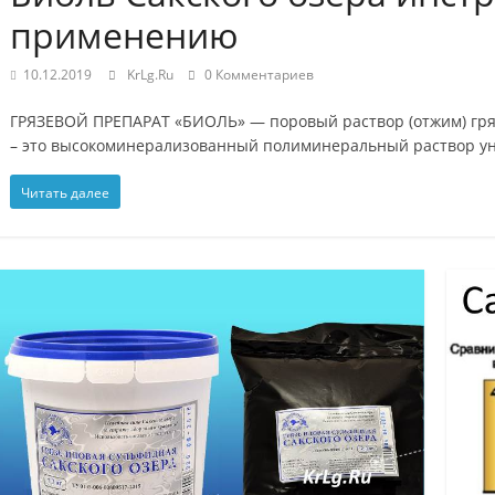
применению
10.12.2019
KrLg.Ru
0 Комментариев
ГРЯЗЕВОЙ ПРЕПАРАТ «БИОЛЬ» — поровый раствор (отжим) гряз
– это высокоминерализованный полиминеральный раствор ун
Читать далее