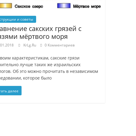
струкции и советы
авнение сакских грязей с
язями мёртвого моря
.01.2018
KrLg.Ru
0 Комментариев
своим характеристикам, сакские грязи
чительно лучше таких же израильских
логов. Об это можно прочитать в независимом
ледовании, которое было
тать далее