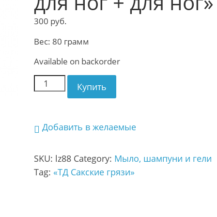
для ног + для ног»
300
руб.
Вес: 80 грамм
Available on backorder
Купить
Добавить в желаемые
SKU:
lz88
Category:
Мыло, шампуни и гели
Tag:
«ТД Сакские грязи»