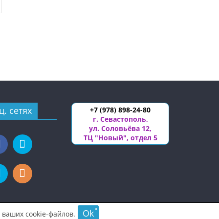
ц. сетях
+7 (978) 898-24-80
г. Севастополь
,
ул. Соловьёва 12
,
ТЦ "Новый", отдел 5
x
Ok
 ваших cookie-файлов.