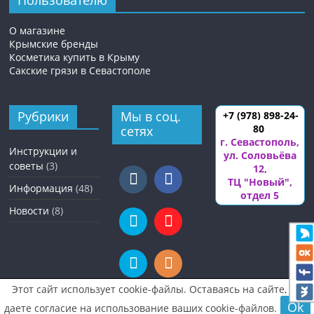
О магазине
Крымские бренды
Косметика купить в Крыму
Сакские грязи в Севастополе
Рубрики
Мы в соц.
+7 (978) 898-24-
80
сетях
г. Севастополь
,
Инструкции и
ул. Соловьёва
советы
(3)
12
,
ТЦ "Новый",
Информация
(48)
отдел 5
Новости
(8)
Этот сайт использует cookie-файлы. Оставаясь на сайте, вы
Ok
даете согласие на использование ваших cookie-файлов.