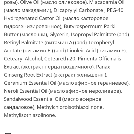
розы), Olive Oil (масло оливковое), M acadamia Oil
(масло макадамии), D icaprylyl Сarbonate , PEG-40
Hydrogenated Castor Oil (масло касторовое
гидрогенизированное), Butyrospermum Parkii
Butter (масло ши), Glycerin, Isopropyl Palmitate (and)
Retinyl Palmitate (витамин A) (and) Tocopheryl
Acetate (витамин Е ) (and) Linoleic Acid (витамин F),
Cetearyl Alcohol, Ceteareth-20, Pimenta Officinalis
Extract (экстракт перца гвоздичного), Panax
Ginseng Root Extract (экстракт женьшеня ),
Geranium Essential Oil (масло эфирное гераниевое),
Neroli Essential Oil (масло эфирное неролиевое),
Sandalwood Essential Oil (масло эфирное
сандаловое), Methylchloroisothiazolinone,
Methylisothiazolinone.