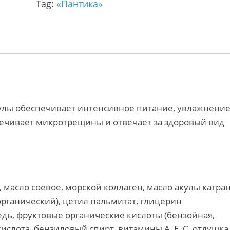
Tag:
«Пантика»
улы обеспечивает интенсивное питание, увлажнение
алечивает микротрещины и отвечает за здоровый вид
 масло соевое, морской коллаген, масло акулы катран
органический), цетил пальмитат, глицерин
медь, фруктовые органические кислоты (бензойная,
ислота, бензиловый спирт, витамины А, Е, С, отдушка