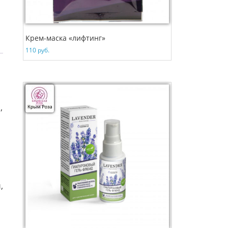
Крем-маска «лифтинг»
110
руб.
,
,