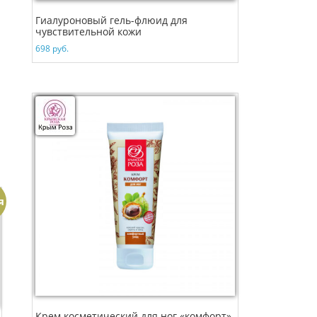
Гиалуроновый гель-флюид для
чувствительной кожи
698
руб.
я
Крем косметический для ног «комфорт»