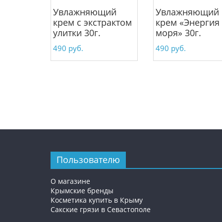
Увлажняющий
Увлажняющий
крем с экстрактом
крем «Энергия
улитки 30г.
моря» 30г.
490
руб.
490
руб.
Пользователю
О магазине
Крымские бренды
Косметика купить в Крыму
Сакские грязи в Севастополе