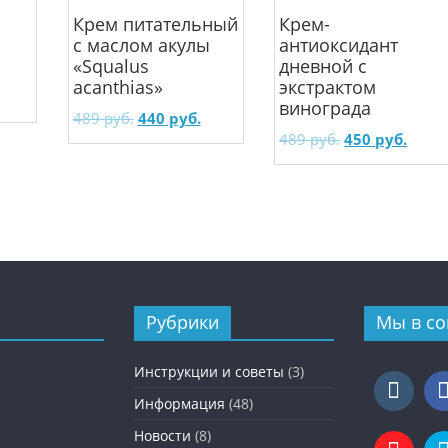
Крем питательный
Крем-
с маслом акулы
антиоксидант
«Squalus
дневной с
acanthias»
экстрактом
винограда
489
руб.
440
руб.
489
руб.
450
руб.
Рубрики
Мы в со
Инструкции и советы
(3)
Информация
(48)
Новости
(8)