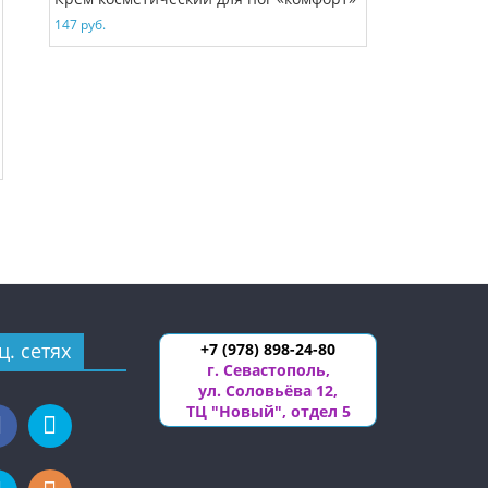
147
руб.
ц. сетях
+7 (978) 898-24-80
г. Севастополь
,
ул. Соловьёва 12
,
ТЦ "Новый", отдел 5