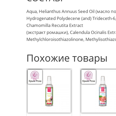
Aqua, Helianthus Annuus Seed Oil (масло по
Hydrogenated Polydecene (and) Trideceth-6, 
Chamomilla Recutita Extract
(экстракт ромашки), Calendula Ocinalis Ext
Methylchloroisothiazolinone, Methylisothiaz
Похожие товары