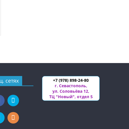
ц. сетях
+7 (978) 898-24-80
г. Севастополь
,
ул. Соловьёва 12
,
ТЦ "Новый", отдел 5