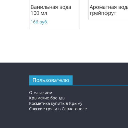
Ванильная вода
Ароматная вод
100 мл
грейпфрут
166
руб.
Пользователю
О магазине
Крымские бренды
Косметика купить в Крыму
Сакские грязи в Севастополе