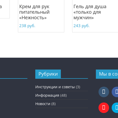
а
Крем для рук
Гель для душа
питательный
«только для
«Нежность»
мужчин»
238
руб.
243
руб.
Рубрики
Мы в со
Инструкции и советы
(3)
Информация
(48)
Новости
(8)