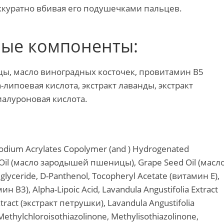
ккуратно вбивая его подушечками пальцев.
ные компоненты:
ы, масло виноградных косточек, провитамин В5
-липоевая кислота, экстракт лаванды, экстракт
иалуроновая кислота.
 Sodium Acrylates Copolymer (and ) Hydrogenated
m Oil (масло зародышей пшеницы), Grape Seed Oil (масл
glyceride, D-Panthenol, Tocopheryl Acetate (витамин Е),
н В3), Alpha-Lipoic Acid, Lavandula Angustifolia Extract
ract (экстракт петрушки), Lavandula Angustifolia
ethylchloroisothiazolinone, Methylisothiazolinone,