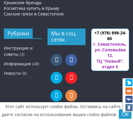
Крымские бренды
Косметика купить в Крыму
Сакские грязи в Севастополе
Рубрики
Мы в соц.
+7 (978) 898-24-
80
сетях
г. Севастополь
,
Инструкции и
ул. Соловьёва
советы
(3)
12
,
ТЦ "Новый",
Информация
(48)
отдел 5
Новости
(8)
Этот сайт использует cookie-файлы. Оставаясь на сайте, вы
Ok
даете согласие на использование ваших cookie-файлов.
© «Крымские лечебные грязи и косметика»
x