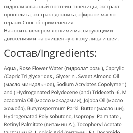
гидролизованный протеин пшеницы, экстракт
прополиса, экстракт донника, эфирное масло
герани.Способ применения:
Наносить вечером легкими массирующими
движениями на очищенную кожу лица и шеи.
Состав/Ingredients:
Aqua , Rose Flower Water (гидролат розы), Caprylic
/Capric Tri glycerides , Glycerin , Sweet Almond Oil
(масло миндальное), Sodium Acrylates Copolymer (
and ) Hydrogenated Polydecene (and) Trideceth -6, M
acadamia Oil (масло макадамии), Jojoba Oil (масло
жожоба), Butyrospermum Parkii Butter (масло ши),
Hydrogenated Polyisobutene, Isopropyl Palmitate ,
Retinyl Palmitate (витамин A ), Tocopheryl Acetate
(витамин Е), Linoleic Acid (витамин F ), Desamido