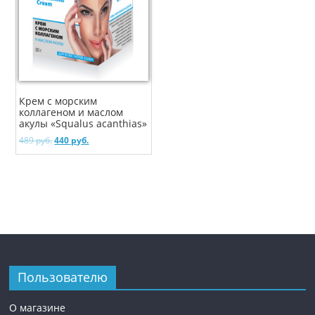
Крем с морским
коллагеном и маслом
акулы «Squalus acanthias»
489
руб.
440
руб.
Пользователю
О магазине