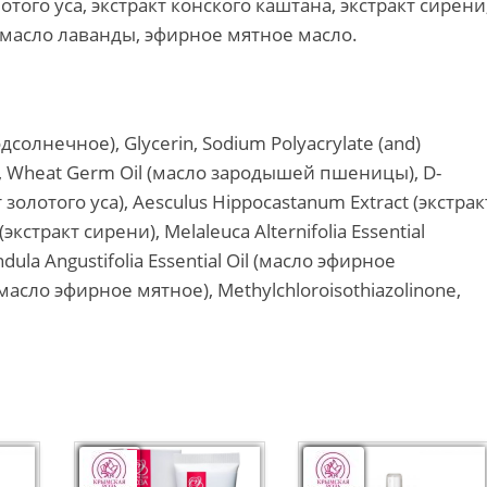
ого уса, экстракт конского каштана, экстракт сирени
 масло лаванды, эфирное мятное масло.
дсолнечное), Glycerin, Sodium Polyacrylate (and)
6, Wheat Germ Oil (масло зародышей пшеницы), D-
кт золотого уса), Aesculus Hippocastanum Extract (экстрак
(экстракт сирени), Melaleuca Alternifolia Essential
ula Angustifolia Essential Oil (масло эфирное
 (масло эфирное мятное), Methylchloroisothiazolinone,