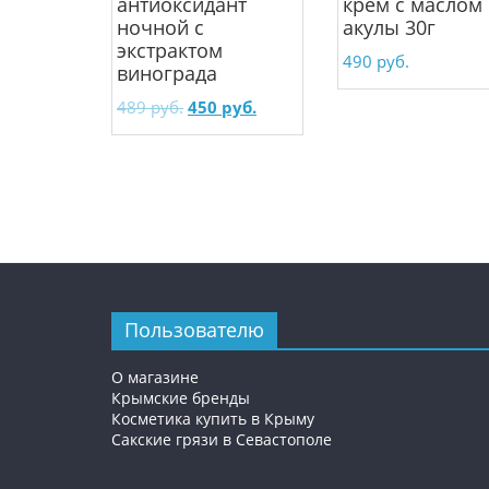
антиоксидант
крем с маслом
ночной с
акулы 30г
экстрактом
490
руб.
винограда
489
руб.
450
руб.
Пользователю
О магазине
Крымские бренды
Косметика купить в Крыму
Сакские грязи в Севастополе