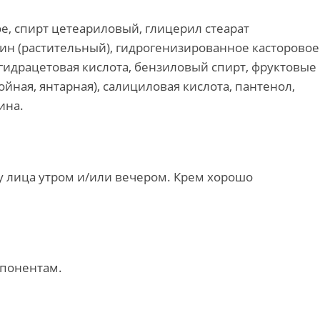
ое, спирт цетеариловый, глицерил стеарат
рин (растительный), гидрогенизированное касторовое
егидрацетовая кислота, бензиловый спирт, фруктовые
йная, янтарная), салициловая кислота, пантенол,
ина.
 лица утром и/или вечером. Крем хорошо
мпонентам.