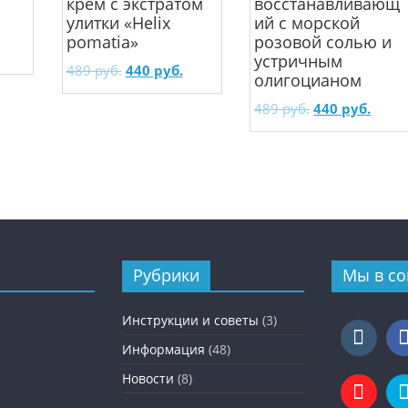
крем с экстратом
восстанавливающ
улитки «Helix
ий с морской
pomatia»
розовой солью и
устричным
489
руб.
440
руб.
олигоцианом
489
руб.
440
руб.
Рубрики
Мы в со
Инструкции и советы
(3)
Информация
(48)
Новости
(8)