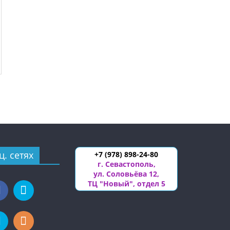
ц. сетях
+7 (978) 898-24-80
г. Севастополь
,
ул. Соловьёва 12
,
ТЦ "Новый", отдел 5