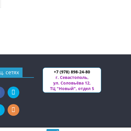
ц. сетях
+7 (978) 898-24-80
г. Севастополь
,
ул. Соловьёва 12
,
ТЦ "Новый", отдел 5
x