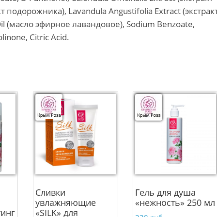
кт подорожника), Lavandula Angustifolia Extract (экстрак
 Oil (масло эфирное лавандовое), Sodium Benzoate,
inone, Citric Acid.
Сливки
Гель для душа
увлажняющие
«нежность» 250 мл
тинг
«SILK» для