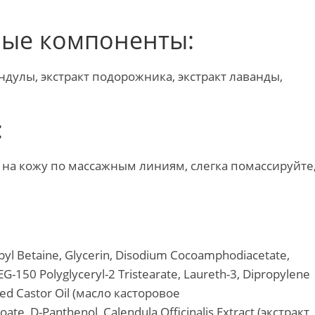
ные компоненты:
ндулы, экстракт подорожника, экстракт лаванды,
:
е на кожу по массажным линиям, слегка помассируйте
pyl Betaine, Glycerin, Disodium Cocoamphodiacetate,
G-150 Polyglyceryl-2 Tristearate, Laureth-3, Dipropylene
ted Castor Oil (масло касторовое
e, D-Panthenol, Calendula Officinalis Extract (экстракт