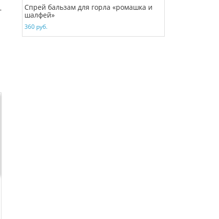
Спрей бальзам для горла «ромашка и
т
шалфей»
360
руб.