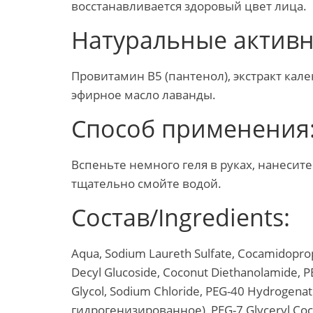
восстанавливается здоровый цвет лица.
Натуральные актив
Провитамин В5 (пантенол), экстракт кале
эфирное масло лаванды.
Способ применения
Вспеньте немного геля в руках, нанесит
тщательно смойте водой.
Состав/Ingredients:
Aqua, Sodium Laureth Sulfate, Cocamidopro
Decyl Glucoside, Coconut Diethanolamide, PE
Glycol, Sodium Chloride, PEG-40 Hydrogena
гидрогенизированное), PEG-7 Glyceryl Cocoat