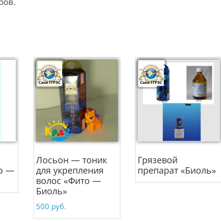
ров.
Лосьон — тоник
Грязевой
о —
для укрепления
препарат «Биоль»
волос «Фито —
Биоль»
500
руб.