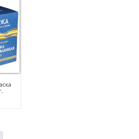
аска
г.